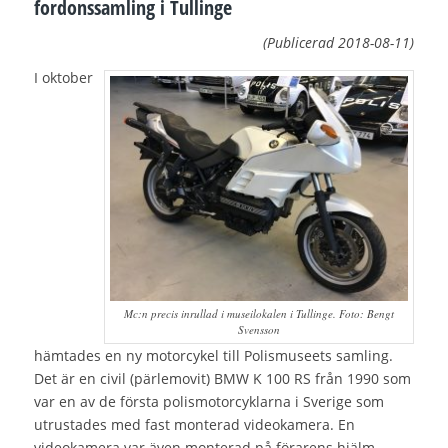
fordonssamling i Tullinge
(Publicerad 2018-08-11)
I oktober
Mc:n precis inrullad i museilokalen i Tullinge. Foto: Bengt
Svensson
hämtades en ny motorcykel till Polismuseets samling.
Det är en civil (pärlemovit) BMW K 100 RS från 1990 som
var en av de första polismotorcyklarna i Sverige som
utrustades med fast monterad videokamera. En
videokamera var även monterad på förarens hjälm.