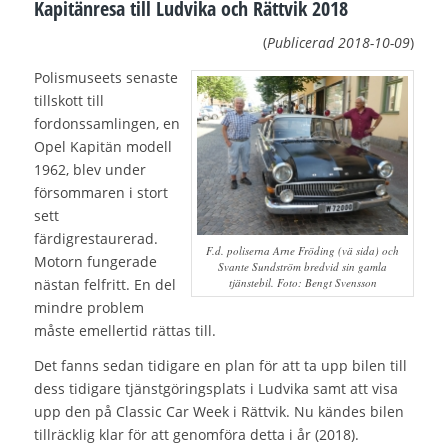
Kapitänresa till Ludvika och Rättvik 2018
(
Publicerad
2018-10-09
)
Polismuseets senaste
tillskott till
fordonssamlingen, en
Opel Kapitän modell
1962, blev under
försommaren i stort
sett
färdigrestaurerad.
F.d. poliserna Arne Fröding (vä sida) och
Motorn fungerade
Svante Sundström bredvid sin gamla
tjänstebil. Foto: Bengt Svensson
nästan felfritt. En del
mindre problem
måste emellertid rättas till.
Det fanns sedan tidigare en plan för att ta upp bilen till
dess tidigare tjänstgöringsplats i Ludvika samt att visa
upp den på Classic Car Week i Rättvik. Nu kändes bilen
tillräcklig klar för att genomföra detta i år (2018).