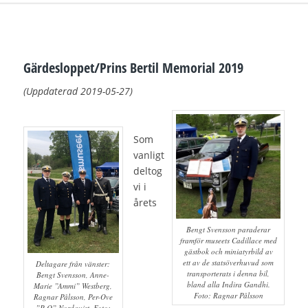
Gärdesloppet/Prins Bertil Memorial 2019
(Uppdaterad 2
019-05-27)
Som
vanligt
deltog
vi i
årets
Bengt Svensson paraderar
framför museets Cadillace med
gästbok och miniatyrbild av
ett av de statsöverhuvud som
Deltagare från vänster:
transporterats i denna bil,
Bengt Svensson, Anne-
bland alla Indira Gandhi.
Marie ”Ammi” Westberg,
Foto: Ragnar Pålsson
Ragnar Pålsson, Per-Ove
”P-O” Nordquist. Foto: