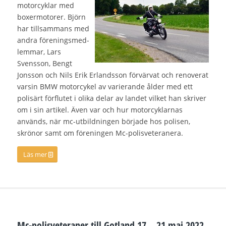
motorcyklar med
boxermotorer. Björn
har tillsammans med
andra föreningsmed-
lemmar, Lars
Svensson, Bengt
Jonsson och Nils Erik Erlandsson förvärvat och renoverat
varsin BMW motorcykel av varierand
e ålder med ett
polisärt förflutet i olika delar av landet vilket han skriver
om i sin artikel. Även var och hur motorcyklarnas
används, när mc-utbildningen började hos polisen,
skrönor samt om föreningen Mc-polisveteraner
a.
Läs mer
Mc-polisveteraner
till Gotland 17 – 21 maj 2022.