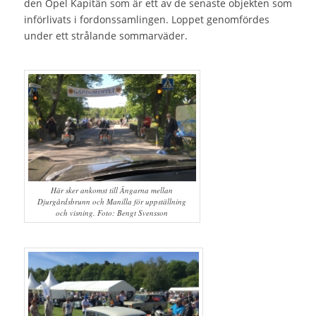
den Opel Kapitän som är ett av de senaste objekten som
införlivats i fordonssamlingen. Loppet genomfördes
under ett strålande sommarväder.
Här sker ankomst till Ängarna mellan
Djurgårdsbrunn och Manilla för uppställning
och visning. Foto: Bengt Svensson