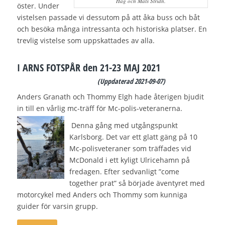
Hag och Mats Stridh.
öster.
Under
vistelsen passade vi dessutom på att åka buss och båt
och besöka många intressanta och historiska platser.
En
trevlig vistelse
som uppskattades av
alla.
I ARNS FOTSPÅR den 21-23 MAJ 2021
(Uppdaterad 2
021-09-07)
Anders Granath och Thommy Elgh hade återigen bjudit
in till en vårlig mc-träff för Mc-polis-veteranerna.
Denna gång med utgångspunkt
Karlsborg. Det var ett glatt gäng på 10
Mc-polisveteraner som träffades vid
McDonald i ett kyligt Ulricehamn på
fredagen. Efter sedvanligt ”come
together prat” så började äventyret med
motorcykel med Anders och Thommy som kunniga
guider för varsin grupp.