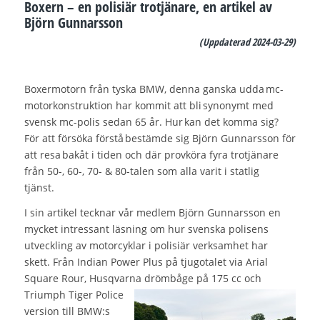
Boxern – en polisiär trotjänare, en artikel av
Björn Gunnarsson
(Uppdaterad 2024-03-29)
Boxermotorn från tyska BMW, denna ganska udda mc-
motorkonstruktion har kommit att bli synonymt med
svensk mc-polis sedan 65 år. Hur kan det komma sig?
För att försöka förstå bestämde sig Björn Gunnarsson för
att resa bakåt i tiden och där provköra fyra trotjänare
från 50-, 60-, 70- & 80-talen som alla varit i statlig
tjänst.
I sin artikel tecknar vår medlem Björn Gunnarsson en
mycket intressant läsning om hur svenska polisens
utveckling av motorcyklar i polisiär verksamhet har
skett. Från Indian Power Plus på tjugotalet via Arial
Square Rour, Husqvarna drömbåge på 175 cc och
Triumph Tig
er Police
version till BMW:s