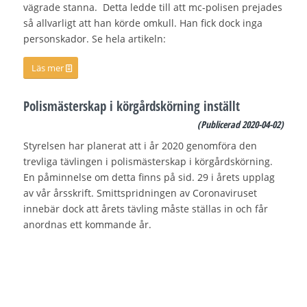
vägrade stanna. Detta ledde till att mc-polisen prejades
så allvarligt att han körde omkull. Han fick dock inga
personskador. Se hela artikeln:
Läs mer
Polismästerskap i körgårdskörning inställt
(Publicerad 2
020-04-02)
Styrelsen har planerat att i år 2020 genomföra den
trevliga tävlingen i polismästerskap i körgårdskörning.
En påminnelse om detta finns på sid. 29 i årets upplag
av vår årsskrift. Smittspridningen av Coronaviruset
innebär dock att årets tävling måste ställas in och får
anordnas ett kommande år.