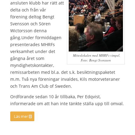
ansluten klubb har rätt att
delta och från vår
förening deltog Bengt
Svensson och Sören
Wictorsson denna
gång.Under förmiddagen
presenterades MHRFs
verksamhet under det
Möteslokalen med MHRFs vimpel.
gångna året som
Foto: Bengt Svensson
myndighetskontakter,
remissarbeten med bl.a. det s.k. besiktningspaketet
m.m. Två nya föreningar invaldes, Kils motorveteraner
och Trans Am Club of Sweden.
Ordförande sedan 10 år tillbaka, Per Edqvist,
informerade om att han inte tänkte ställa upp till omval.
Läs mer