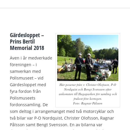
Gärdesloppet –
Prins Bertil
Memorial 2018
Även i år medverkade
föreningen – i
samverkan med
Polismuseet – vid
Gärdesloppet med
Här poserar från v: Christer Olofsson, P-O
Nordquist och Bengt Svensson efter
fyra fordon från
ankomsten till Hagaparken för samling och
Polismuseets
frukost före kortegen.
Foto: Ragnar Pålsson
fordonssamling. De
som deltog i arrangemanget med två motorcyklar och
två bilar var P-O Nordquist, Christer Olofsson, Ragnar
Pålsson samt Bengt Svensson. En av bilarna var