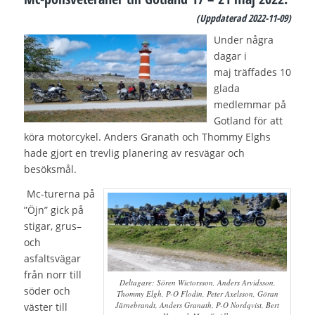
(Uppdaterad 2
022-11-09)
Under några
dagar i
maj träffades
10
glada
medlemmar på
Gotland för att
köra motorcykel
.
Anders
Granath och Thommy Elghs
hade gjort en
trevlig planering av resvägar och
besöksmål.
Mc-turerna
på
”
Öjn
”
gick på
stigar
,
grus
–
och
a
sfaltsvägar
från norr till
Deltagare: Sören Wictorsson, Anders Arvidsson,
söder och
Thommy Elgh, P-O Flodin, Peter Axelsson, Göran
Järnebrandt, Anders Granath, P-O Nordqvist, Bert
väster till