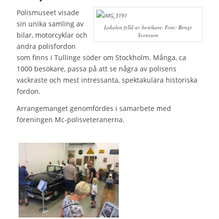
Polismuseet visade
sin unika samling av
Lokalen fylld av besökare. Foto: Bengt
bilar, motorcyklar och
Svensson
andra polisfordon
som finns i Tullinge söder om Stockholm. Många, ca
1000 besökare, passa på att se några av polisens
vackraste och mest intressanta, spektakulära historiska
fordon.
Arrangemanget genomfördes i samarbete med
föreningen Mc-polisveteranerna.