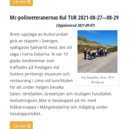
Läs mer
Mc-polisveteranernas Kul TUR 2021-08-27—08-29
(Uppdaterad 2
021-09-07)
Årets upplaga av Kulturundan
gick av stapeln i Sveriges
sydligaste fjällvärld med, det vill
säga i norra Dalarna. Vi var 19
glada medlemmar som
träffades på fredagen vid
Sixtens Jernbergs museum och
Vid Nipfjället. Foto: P-O
restaurang i Lima vid lunchtiden
Nordqvist
för att under helgen besöka
Sälen, Idrefjällen, Grövelsjön och slutligen Fulufjället.
Avslutningsvis åkte vi Vasaloppet på mc med
blåbärssoppa i Mångsbodarna och målgång under
Vasaloppsmålet.
Läs mer