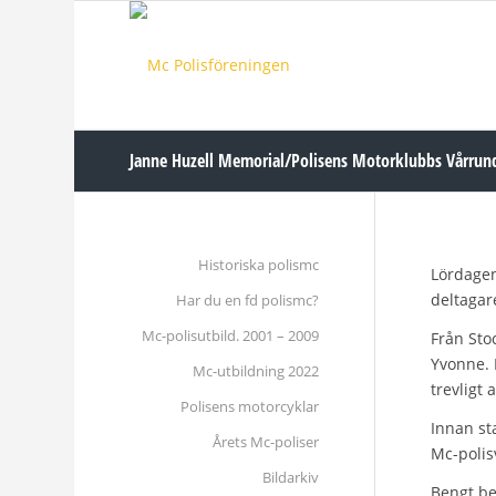
Janne Huzell Memorial/Polisens Motorklubbs Vårrun
Historiska polismc
Lördagen
deltagar
Har du en fd polismc?
Mc-polisutbild. 2001 – 2009
Från Sto
Yvonne. 
Mc-utbildning 2022
trevligt 
Polisens motorcyklar
Innan st
Årets Mc-poliser
Mc-polis
Bildarkiv
Bengt be