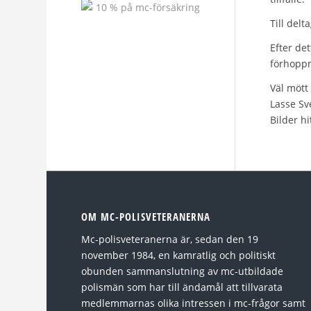
Till del
Efter de
förhoppn
Väl mött
Lasse Sv
Bilder h
OM MC-POLISVETERANERNA
Mc-polisveteranerna är, sedan den 19
november 1984, en kamratlig och politiskt
obunden sammanslutning av mc-utbildade
polismän som har till ändamål att tillvarata
medlemmarnas olika intressen i mc-frågor samt