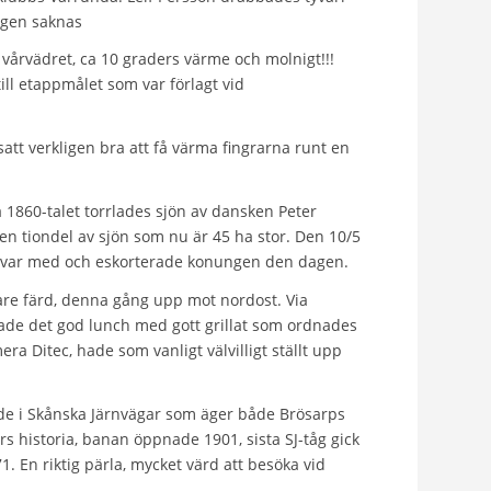
ligen saknas
e vårvädret, ca 10 graders värme och molnigt!!!
ill etappmålet som var förlagt vid
att verkligen bra att få värma ﬁngrarna runt en
1860-talet torrlades sjön av dansken Peter
n tiondel av sjön som nu är 45 ha stor. Den 10/5
e var med och eskorterade konungen den dagen.
are färd, denna gång upp mot nordost. Via
tade det god lunch med gott grillat som ordnades
a Ditec, hade som vanligt välvilligt ställt upp
ande i Skånska Järnvägar som äger både Brösarps
 historia, banan öppnade 1901, sista SJ-tåg gick
. En riktig pärla, mycket värd att besöka vid