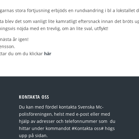
tagarnas stora förtjusning erbjöds en rundvandring i bl a lokstallet
tta blev det som vanligt lite kamratligt eftersnack innan det bröts
ingsvis nöjda med en trevlig, om än lite sval, utﬂykt!
 nästa år igen!
ensson.
ittar du om du klickar
här
KONTAKTA OSS
Du kan med fördel kontakta Svenska Mc-
polisföreningen, helst med e-post eller med
hjälp av adresser och telefonnummer som du
hittar under kommandot #Kontakta oss# högs
upp på sidan.