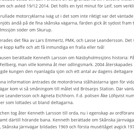
om och avled 19/12 2014. Det hölls en tyst minut för Leif, som verk
 rullade motorcyklarna iväg ut i det som inte riktigt var det väntad
njöts ändå på de ﬁna skånska vägarna, färden gick åt sydost fram t
lmssjön söder om Skurup.
erades det ﬁka av Lars Emmertz, PMK, och Lasse Leandersson. Det s
 kopp kaffe och att få inmundiga en fralla eller två!
usen berättade Kenneth Larsson om Näsbyholmssjöns historia: På 
Feilberg, man ville komma åt mer odlingsmark. 2004 återskapades e
igde kungen den nyanlagda sjön och ett antal av dagens deltagar
nna information äntrades de motordrivna stålhästarna igen för vid
vägar kom vi så småningom till målet vid Brösarps Station. Där vän
e Leandersson och Agneta Eichhorn. F.d. polisen Åke Löfqvist numer
er som lottades ut bland deltagarna.
nchen tog åter Kenneth Larsson till orda, nu i egenskap av ordför
samt därtill hörande bana. Kenneth berättade om Skånska Järnvägars
, Skånska Järnvägar bildades 1969 och första muséitåget avgick 1971