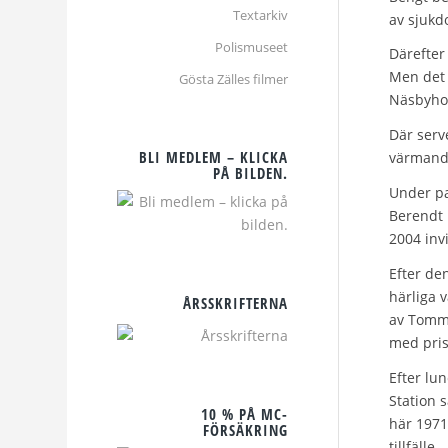
Textarkiv
av sjukd
Polismuseet
Därefter
Men det 
Gösta Zälles filmer
Näsbyho
Där serv
BLI MEDLEM – KLICKA
värmande
PÅ BILDEN.
Under pa
Berendt 
2004 inv
Efter de
härliga 
ÅRSSKRIFTERNA
av Tommi
med pris
Efter lu
Station 
10 % PÅ MC-
här 1971
FÖRSÄKRING
tillfälle.