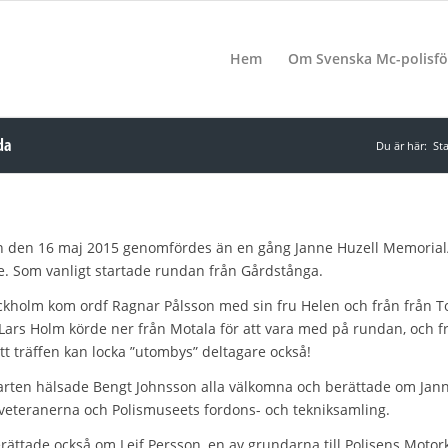
Hem
Om Svenska Mc-polisfö
da
Du är här:
Sta
 den 16 maj 2015 genomfördes än en gång Janne Huzell Memorial
e. Som vanligt startade rundan från Gårdstånga.
ckholm kom ordf Ragnar Pålsson med sin fru Helen och från från 
Lars Holm körde ner från Motala för att vara med på rundan, och 
att träffen kan locka ”utombys” deltagare också!
arten hälsade Bengt Johnsson alla välkomna och berättade om Jann
veteranerna och Polismuseets fordons- och tekniksamling.
rättade också om Leif Persson, en av grundarna till Polisens Moto