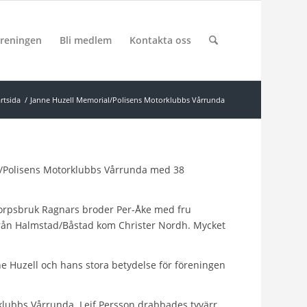
reningen
Bli medlem
Kontakta oss
rtsida
/
Janne Huzell Memorial/Polisens Motorklubbs Vårrunda
/Polisens Motorklubbs Vårrunda med 38
Torpsbruk Ragnars broder Per-Åke med fru
från Halmstad/Båstad kom Christer Nordh. Mycket
e Huzell och hans stora betydelse för föreningen
rklubbs Vårrunda. Leif Persson drabbades tyvärr